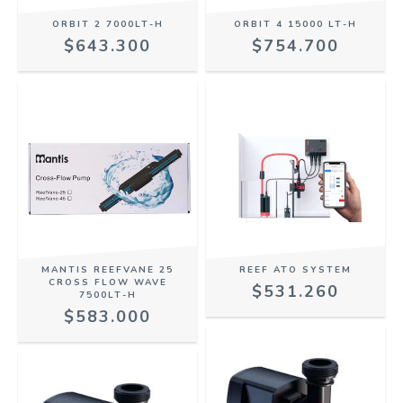
ORBIT 2 7000LT-H
ORBIT 4 15000 LT-H
$643.300
$754.700
MANTIS REEFVANE 25
REEF ATO SYSTEM
CROSS FLOW WAVE
$531.260
7500LT-H
$583.000