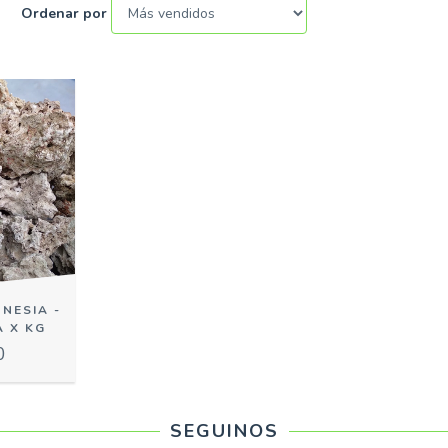
Ordenar por
NESIA -
 X KG
0
SEGUINOS