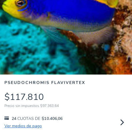
PSEUDOCHROMIS FLAVIVERTEX
$117.810
Precio sin impuestos
$97.363,64
24
CUOTAS DE
$10.406,06
Ver medios de pago