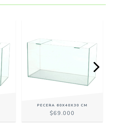
M
PECERA 60X40X30 CM
PECE
$69.000