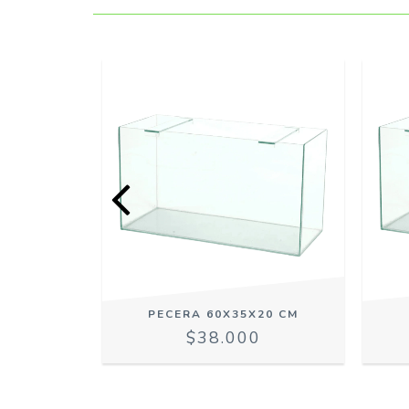
30 CM
PECERA 60X35X20 CM
0
$38.000