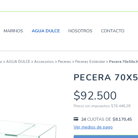
MARINOS
AGUA DULCE
NOSOTROS
CONTACTO
io
>
AGUA DULCE
>
Accesorios
>
Peceras
>
Peceras Estándar
>
Pecera 70x50x3
PECERA 70X
$92.500
Precio sin impuestos
$76.446,28
24
CUOTAS DE
$8.170,45
Ver medios de pago